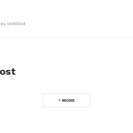
res Untitled
ost
MORE