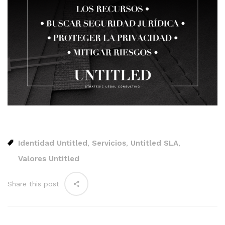
Identidad Untitled
Servicios
Untitled SLA
,
,
,
Valores Untitled
Share this post