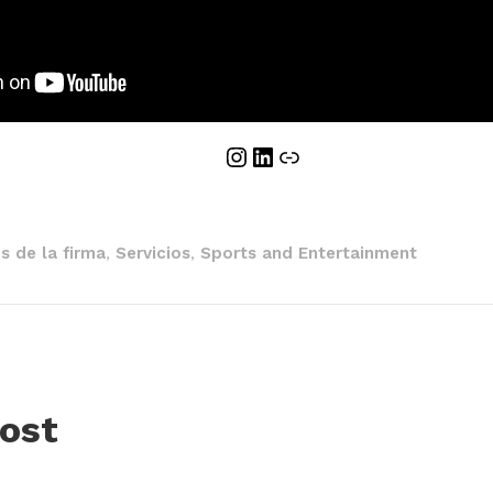
Instagram
LinkedIn
Enlace
 de la firma
Servicios
Sports and Entertainment
,
,
ost