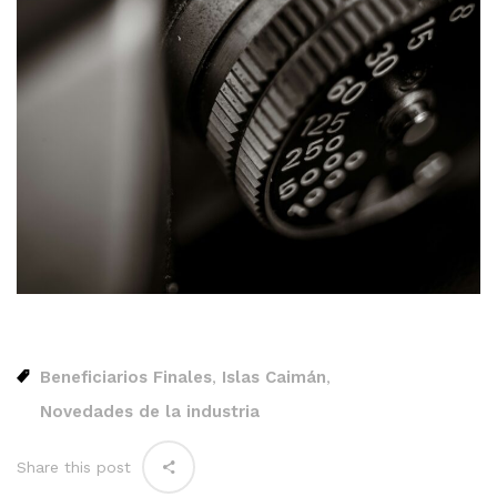
Beneficiarios Finales
Islas Caimán
,
,
Novedades de la industria
Share this post