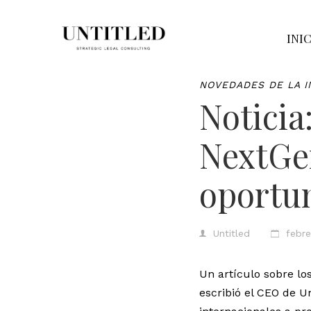
INI
NOVEDADES DE LA I
Noticia
NextGen
oportu
Untitled
febre
Un artículo sobre l
escribió el CEO de Un