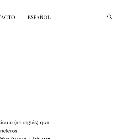
TACTO
ESPAÑOL
culo (en inglés) que
ancieros