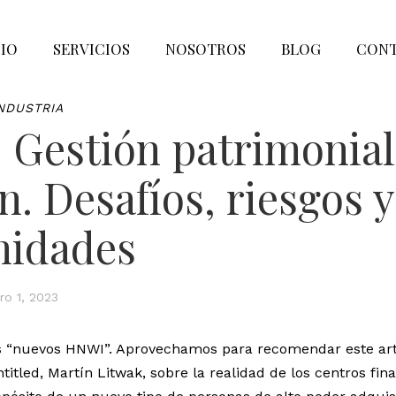
CIO
SERVICIOS
NOSOTROS
BLOG
CON
NDUSTRIA
: Gestión patrimonial
. Desafíos, riesgos y
nidades
ro 1, 2023
os “nuevos HNWI”. Aprovechamos para recomendar este artí
titled, Martín Litwak, sobre la realidad de los centros fin