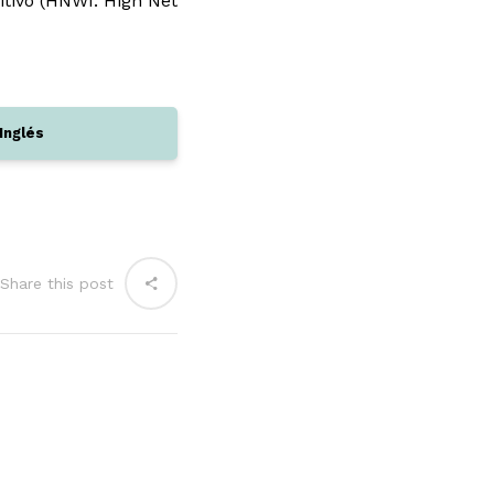
itivo (HNWI: High Net
 Inglés
Share this post