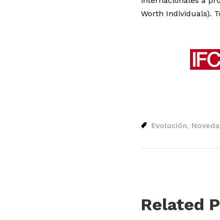
internacionales a pr
Worth Individuals). T
Evolución
Novedad
,
Related P