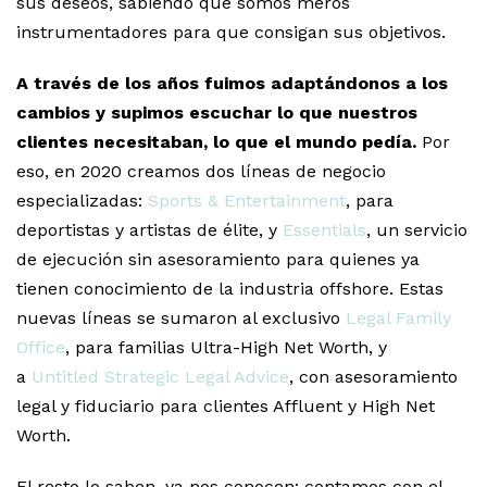
sus deseos, sabiendo que somos meros
instrumentadores para que consigan sus objetivos.
A través de los años fuimos adaptándonos a los
cambios y supimos escuchar lo que nuestros
clientes necesitaban, lo que el mundo pedía.
Por
eso, en 2020 creamos dos líneas de negocio
especializadas:
Sports & Entertainment
, para
deportistas y artistas de élite, y
Essentials
, un servicio
de ejecución sin asesoramiento para quienes ya
tienen conocimiento de la industria offshore. Estas
nuevas líneas se sumaron al exclusivo
Legal Family
Office
, para familias Ultra-High Net Worth, y
a
Untitled Strategic Legal Advice
, con asesoramiento
legal y fiduciario para clientes Affluent y High Net
Worth.
El resto lo saben, ya nos conocen: contamos con el