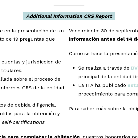
Additional Information CRS Report
te en la presentación de un
Vencimiento: 30 de septiem
to de 19 preguntas que
información antes del
14 d
Cómo se hace la presentació
 cuentas y jurisdicción de
Se realiza a través de
BV
 titulares.
principal de la entidad fi
llada sobre el proceso de
La ITA ha publicado
est
informes CRS de la entidad,
procedimiento para comp
os de debida diligencia.
Para saber más sobre la obli
uidos para la obtención y
e
self-certifications
.
cia para completar la obligación
, nuestros honorarios p