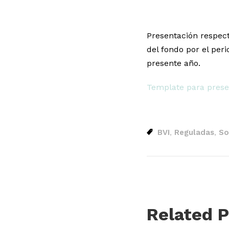
Presentación respect
del fondo por el peri
presente año.
Template para prese
BVI
Reguladas
So
,
,
Related P