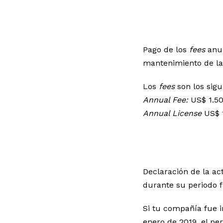
Pago de los
fees
anu
mantenimiento de la 
Los
fees
son los sigu
Annual Fee:
US$ 1.5
Annual License
US$ 1
Declaración de la ac
durante su periodo fi
Si tu compañía fue i
enero de 2019, el per