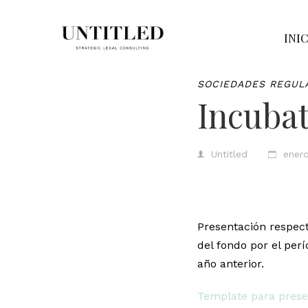
INI
SOCIEDADES REGUL
Incuba
Untitled
enero
Presentación respect
del fondo por el perí
año anterior.
Template para prese