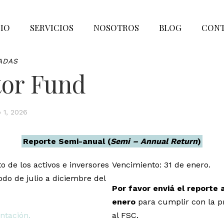
CIO
SERVICIOS
NOSOTROS
BLOG
CON
ADAS
tor Fund
 1, 2026
Reporte Semi-anual (
Semi – Annual Return
)
o de los activos e inversores
Vencimiento: 31 de enero.
odo de julio a diciembre del
Por favor enviá el reporte 
enero
para cumplir con la p
ntación.
al FSC.