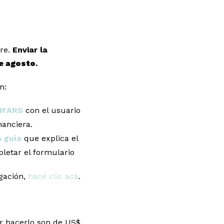
bre.
Enviar la
e agosto
.
n:
IFARS
con el usuario
nanciera.
a guía
que explica el
letar el formulario
gación,
hacé clic acá
.
or hacerlo son de US$