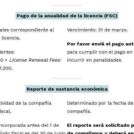
Pago de la anualidad de la licencia (FSC)
ales correspondiente al
Vencimiento: 31 de marzo.
licencia.
Por favor enviá el pago an
ientes:
para cumplir con el pago en 
00 +
License Renewal Fees:
incurrir en penalidades.
.200.
Reporte de sustancia económica
tividad de la compañía
Determinado por la fecha de 
scal.
compañía.
ncorporada antes del 1 de
El reporte será solicitado
íodo fiscal es del 30 de junio
de
compliance
, y deberá e