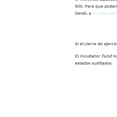
500. Para que podam
Dendi, a
lourdes.den
Si el cierre de ejerci
El
Incubator Fund
no
estados auditados.